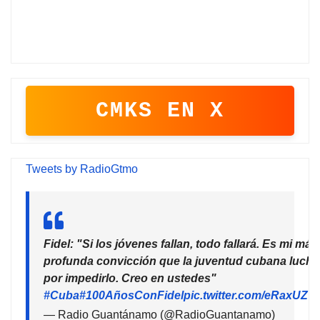
CMKS EN X
Tweets by RadioGtmo
Fidel: "Si los jóvenes fallan, todo fallará. Es mi más
profunda convicción que la juventud cubana lucha
por impedirlo. Creo en ustedes"
#Cuba
#100AñosConFidel
pic.twitter.com/eRaxUZ7
— Radio Guantánamo (@RadioGuantanamo)