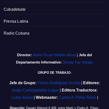
Cubadebate
Prensa Latina
Radio Cubana
Director:
Adriel Oscar Hodelín Moya
|
Jefa del
Departamento Informativo:
Sisnay Fay Vargas
GRUPO DE TRABAJO:
Jefe de Grupo:
Yliana Rodríguez Acosta
|
Editores:
Jorge Cantalapiedra Luque
|
Editora Traductora:
Liubis Balart
|
Webmaster:
Carlos A. Peña Tellez
|
Dirección:
Donato Mármol # 409, entre Martí y Pedro A. Pérez,