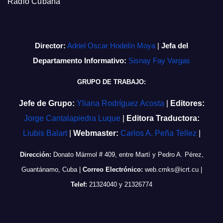
Radio Cubana
Director:
Adriel Oscar Hodelín Moya
|
Jefa del
Departamento Informativo:
Sisnay Fay Vargas
GRUPO DE TRABAJO:
Jefe de Grupo:
Yliana Rodríguez Acosta
|
Editores:
Jorge Cantalapiedra Luque
|
Editora Traductora:
Liubis Balart
|
Webmaster:
Carlos A. Peña Tellez
|
Dirección:
Donato Mármol # 409, entre Martí y Pedro A. Pérez,
Guantánamo, Cuba
|
Correo Electrónico:
web.cmks@icrt.cu
|
Telef:
21324040 y 21326774