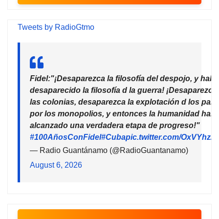
Tweets by RadioGtmo
Fidel:"¡Desaparezca la filosofía del despojo, y habr
desaparecido la filosofía d la guerra! ¡Desaparezca
las colonias, desaparezca la explotación d los país
por los monopolios, y entonces la humanidad habr
alcanzado una verdadera etapa de progreso!"
#100AñosConFidel
#Cuba
pic.twitter.com/OxVYhzZ
— Radio Guantánamo (@RadioGuantanamo)
August 6, 2026