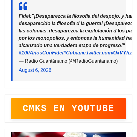
Fidel:"¡Desaparezca la filosofía del despojo, y habr
desaparecido la filosofía d la guerra! ¡Desaparezca
las colonias, desaparezca la explotación d los país
por los monopolios, y entonces la humanidad habr
alcanzado una verdadera etapa de progreso!"
#100AñosConFidel
#Cuba
pic.twitter.com/OxVYhzZ
— Radio Guantánamo (@RadioGuantanamo)
August 6, 2026
CMKS EN YOUTUBE