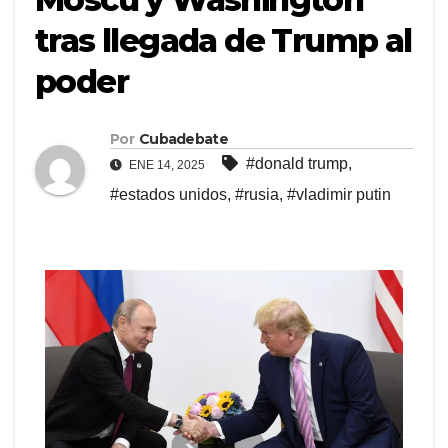
tras llegada de Trump al
poder
Por
Cubadebate
#donald trump
,
ENE 14, 2025
#estados unidos
,
#rusia
,
#vladimir putin