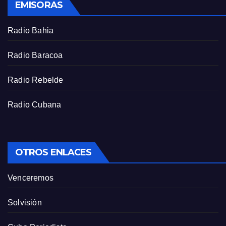
EMISORAS
c
r
Radio Bahia
e
e
Radio Baracoa
n
Radio Rebelde
Radio Cubana
OTROS ENLACES
Venceremos
Solvisión