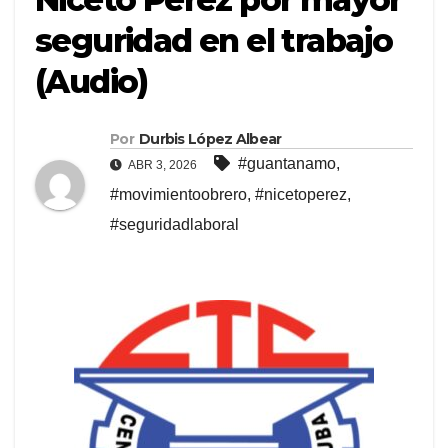
seguridad en el trabajo
(Audio)
Por
Durbis López Albear
#guantanamo
,
ABR 3, 2026
#movimientoobrero
,
#nicetoperez
,
#seguridadlaboral