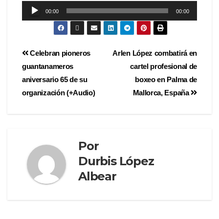
Reproductor
00:00
00:00
de
audio
Celebran pioneros
Arlen López combatirá en
guantanameros
cartel profesional de
aniversario 65 de su
boxeo en Palma de
organización (+Audio)
Mallorca, España
Por
Durbis López
Albear