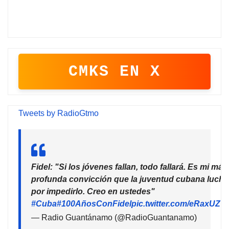
CMKS EN X
Tweets by RadioGtmo
Fidel: "Si los jóvenes fallan, todo fallará. Es mi más
profunda convicción que la juventud cubana lucha
por impedirlo. Creo en ustedes"
#Cuba
#100AñosConFidel
pic.twitter.com/eRaxUZ7
— Radio Guantánamo (@RadioGuantanamo)