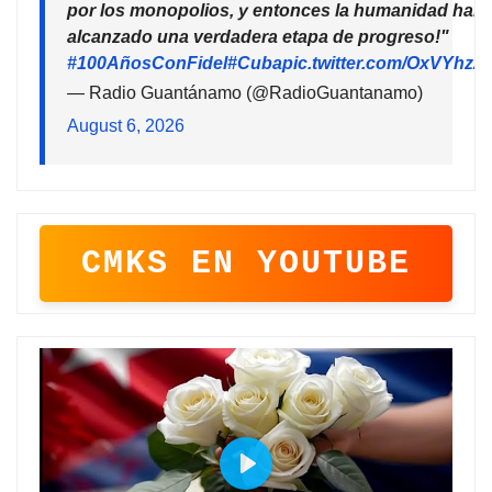
por los monopolios, y entonces la humanidad habr
alcanzado una verdadera etapa de progreso!"
#100AñosConFidel
#Cuba
pic.twitter.com/OxVYhzZ
— Radio Guantánamo (@RadioGuantanamo)
August 6, 2026
CMKS EN YOUTUBE
P