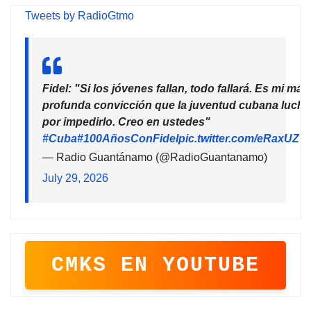
Tweets by RadioGtmo
Fidel: "Si los jóvenes fallan, todo fallará. Es mi más
profunda convicción que la juventud cubana lucha
por impedirlo. Creo en ustedes"
#Cuba
#100AñosConFidel
pic.twitter.com/eRaxUZ7
— Radio Guantánamo (@RadioGuantanamo)
July 29, 2026
CMKS EN YOUTUBE