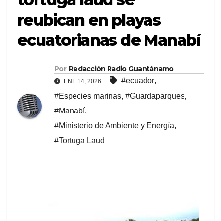
reubican en playas
ecuatorianas de Manabí
Por
Redacción Radio Guantánamo
#ecuador
,
ENE 14, 2026
#Especies marinas
,
#Guardaparques
,
#Manabí
,
#Ministerio de Ambiente y Energía
,
#Tortuga Laud