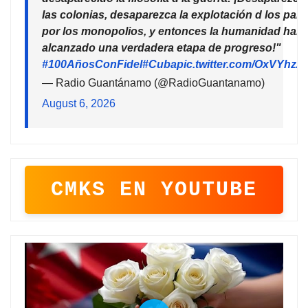
las colonias, desaparezca la explotación d los país
por los monopolios, y entonces la humanidad habr
alcanzado una verdadera etapa de progreso!"
#100AñosConFidel
#Cuba
pic.twitter.com/OxVYhzZ
— Radio Guantánamo (@RadioGuantanamo)
August 6, 2026
CMKS EN YOUTUBE