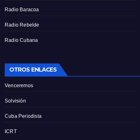
e
Radio Baracoa
n
Radio Rebelde
Radio Cubana
OTROS ENLACES
Venceremos
Solvisión
Cuba Periodista
ICRT