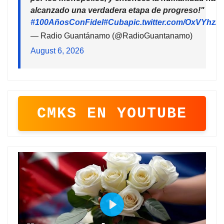
alcanzado una verdadera etapa de progreso!"
#100AñosConFidel
#Cuba
pic.twitter.com/OxVYhzZ
— Radio Guantánamo (@RadioGuantanamo)
August 6, 2026
CMKS EN YOUTUBE
P