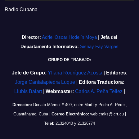
Radio Cubana
Director:
Adriel Oscar Hodelín Moya
|
Jefa del
Departamento Informativo:
Sisnay Fay Vargas
GRUPO DE TRABAJO:
Jefe de Grupo:
Yliana Rodríguez Acosta
|
Editores:
Jorge Cantalapiedra Luque
|
Editora Traductora:
Liubis Balart
|
Webmaster:
Carlos A. Peña Tellez
|
Dirección:
Donato Mármol # 409, entre Martí y Pedro A. Pérez,
Guantánamo, Cuba
|
Correo Electrónico:
web.cmks@icrt.cu
|
Telef:
21324040 y 21326774