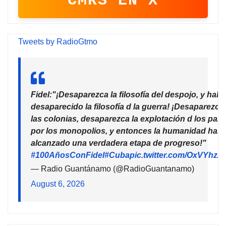
CMKS EN X
Tweets by RadioGtmo
Fidel:"¡Desaparezca la filosofía del despojo, y habr
desaparecido la filosofía d la guerra! ¡Desaparezca
las colonias, desaparezca la explotación d los país
por los monopolios, y entonces la humanidad habr
alcanzado una verdadera etapa de progreso!"
#100AñosConFidel
#Cuba
pic.twitter.com/OxVYhzZ
— Radio Guantánamo (@RadioGuantanamo)
August 6, 2026