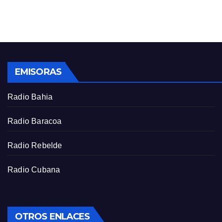
n
f
g
u
s
l
l
s
EMISORAS
c
r
Radio Bahia
e
e
Radio Baracoa
n
Radio Rebelde
Radio Cubana
OTROS ENLACES