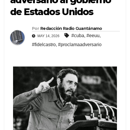
de Estados Unidos
Por
Redacción Radio Guantánamo
#cuba
,
#eeuu
,
MAY 14, 2026
#fidelcastro
,
#proclamaadversario