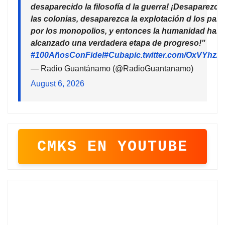
desaparecido la filosofía d la guerra! ¡Desaparezca
las colonias, desaparezca la explotación d los país
por los monopolios, y entonces la humanidad habr
alcanzado una verdadera etapa de progreso!"
#100AñosConFidel
#Cuba
pic.twitter.com/OxVYhzZ
— Radio Guantánamo (@RadioGuantanamo)
August 6, 2026
CMKS EN YOUTUBE