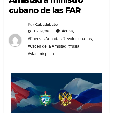
cubano de las FAR
Por
Cubadebate
#cuba
,
JUN 14, 2023
#Fuerzas Armadas Revolucionarias
,
#Orden de la Amistad
,
#rusia
,
#vladimir putin