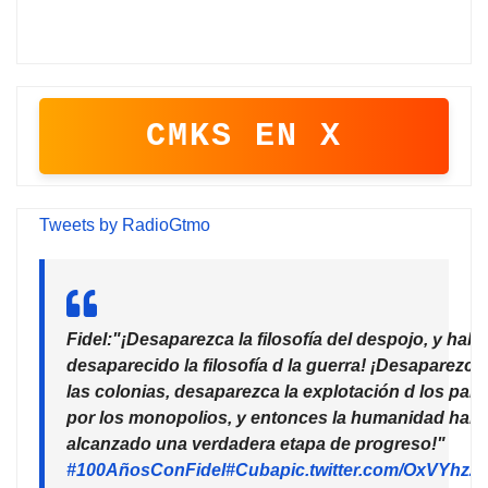
CMKS EN X
Tweets by RadioGtmo
Fidel:"¡Desaparezca la filosofía del despojo, y habr
desaparecido la filosofía d la guerra! ¡Desaparezca
las colonias, desaparezca la explotación d los país
por los monopolios, y entonces la humanidad habr
alcanzado una verdadera etapa de progreso!"
#100AñosConFidel
#Cuba
pic.twitter.com/OxVYhzZ