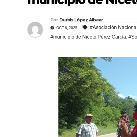
Por
Durbis López Albear
#Asociación Naciona
OCT 6, 2025
#municipio de Niceto Pérez García
,
#So