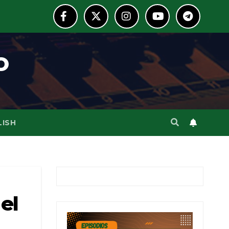
o
LISH
el