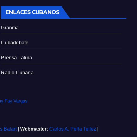
c
ENLACES CUBANOS
r
e
Granma
e
n
Cubadebate
Prensa Latina
Radio Cubana
ay Fay Vargas
is Balart
|
Webmaster:
Carlos A. Peña Tellez
|