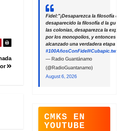
Fidel:"¡Desaparezca la filosofía del de
desaparecido la filosofía d la guerra!
las colonias, desaparezca la explotaci
por los monopolios, y entonces la hu
alcanzado una verdadera etapa de pro
#100AñosConFidel
#Cuba
pic.twitter
rnada
— Radio Guantánamo
dor
(@RadioGuantanamo)
August 6, 2026
CMKS EN
YOUTUBE