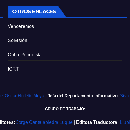
OTROS ENLACES
Venceremos
Solvisión
Cuba Periodista
ICRT
iel Oscar Hodelín Moya
|
Jefa del Departamento Informativo:
Sisn
GRUPO DE TRABAJO:
itores:
Jorge Cantalapiedra Luque
|
Editora Traductora:
Liub