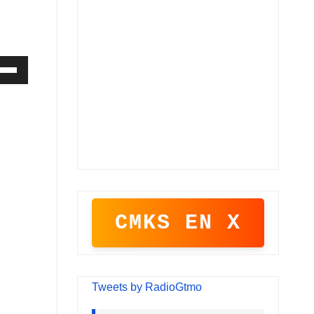
iza
las
cha
iba/abajo
a
entar
CMKS EN X
minuir
umen.
Tweets by RadioGtmo