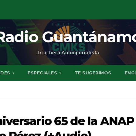
Radio Guantánam
Trinchera Antimperialista
EDES
ESPECIALES
TE SUGERIMOS
ENG
iversario 65 de la ANAP 
o Pérez (+Audio)