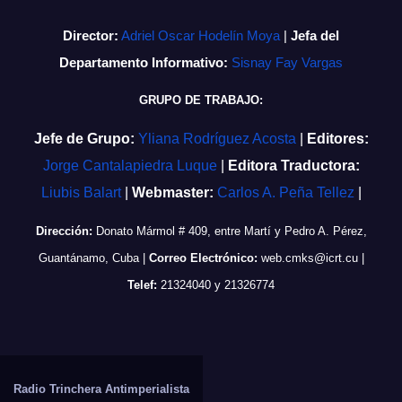
Director:
Adriel Oscar Hodelín Moya
|
Jefa del
Departamento Informativo:
Sisnay Fay Vargas
GRUPO DE TRABAJO:
Jefe de Grupo:
Yliana Rodríguez Acosta
|
Editores:
Jorge Cantalapiedra Luque
|
Editora Traductora:
Liubis Balart
|
Webmaster:
Carlos A. Peña Tellez
|
Dirección:
Donato Mármol # 409, entre Martí y Pedro A. Pérez,
Guantánamo, Cuba
|
Correo Electrónico:
web.cmks@icrt.cu
|
Telef:
21324040 y 21326774
Radio Trinchera Antimperialista