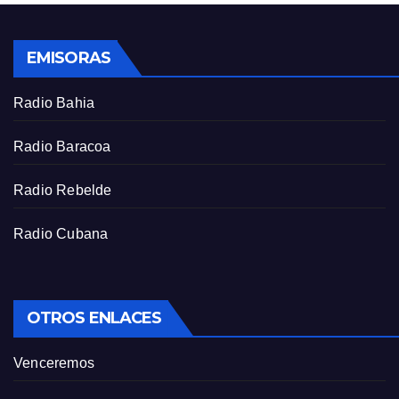
l
s
EMISORAS
c
r
Radio Bahia
e
e
Radio Baracoa
n
Radio Rebelde
Radio Cubana
OTROS ENLACES
Venceremos