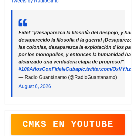
Tweets by RadioGtmo
Fidel:"¡Desaparezca la filosofía del despojo, y habr
desaparecido la filosofía d la guerra! ¡Desaparezca
las colonias, desaparezca la explotación d los país
por los monopolios, y entonces la humanidad habr
alcanzado una verdadera etapa de progreso!"
#100AñosConFidel
#Cuba
pic.twitter.com/OxVYhzZ
— Radio Guantánamo (@RadioGuantanamo)
August 6, 2026
CMKS EN YOUTUBE