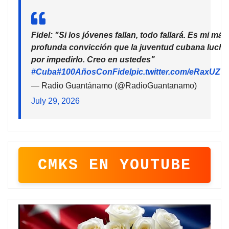
Fidel: "Si los jóvenes fallan, todo fallará. Es mi más
profunda convicción que la juventud cubana lucha
por impedirlo. Creo en ustedes"
#Cuba
#100AñosConFidel
pic.twitter.com/eRaxUZ7
— Radio Guantánamo (@RadioGuantanamo)
July 29, 2026
CMKS EN YOUTUBE