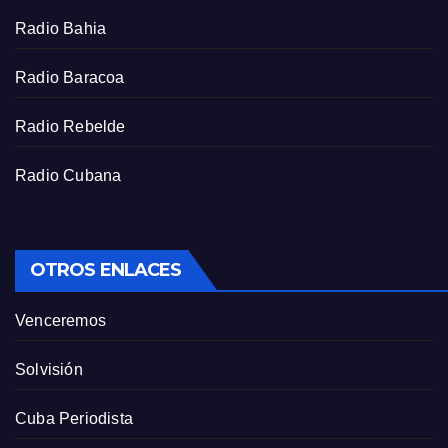
r
Radio Bahia
e
e
Radio Baracoa
n
Radio Rebelde
Radio Cubana
OTROS ENLACES
Venceremos
Solvisión
Cuba Periodista