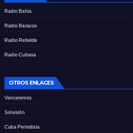
r
Radio Bahia
e
e
Radio Baracoa
n
Radio Rebelde
Radio Cubana
OTROS ENLACES
Venceremos
Solvisión
Cuba Periodista