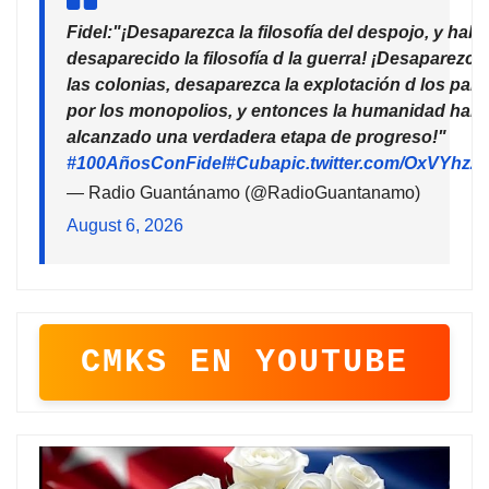
Fidel:"¡Desaparezca la filosofía del despojo, y habr
desaparecido la filosofía d la guerra! ¡Desaparezca
las colonias, desaparezca la explotación d los país
por los monopolios, y entonces la humanidad habr
alcanzado una verdadera etapa de progreso!"
#100AñosConFidel
#Cuba
pic.twitter.com/OxVYhzZ
— Radio Guantánamo (@RadioGuantanamo)
August 6, 2026
CMKS EN YOUTUBE