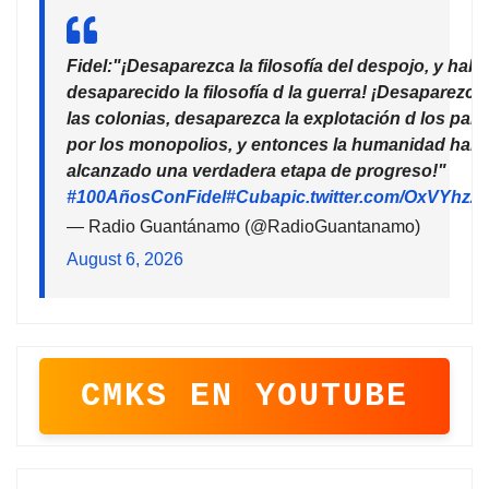
Fidel:"¡Desaparezca la filosofía del despojo, y habr
desaparecido la filosofía d la guerra! ¡Desaparezca
las colonias, desaparezca la explotación d los país
por los monopolios, y entonces la humanidad habr
alcanzado una verdadera etapa de progreso!"
#100AñosConFidel
#Cuba
pic.twitter.com/OxVYhzZ
— Radio Guantánamo (@RadioGuantanamo)
August 6, 2026
CMKS EN YOUTUBE