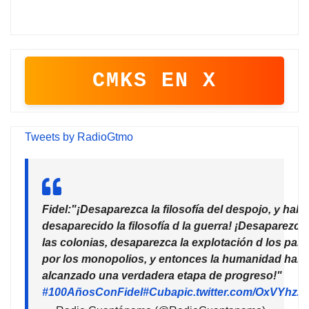
CMKS EN X
Tweets by RadioGtmo
Fidel:"¡Desaparezca la filosofía del despojo, y habr
desaparecido la filosofía d la guerra! ¡Desaparezca
las colonias, desaparezca la explotación d los país
por los monopolios, y entonces la humanidad habr
alcanzado una verdadera etapa de progreso!"
#100AñosConFidel
#Cuba
pic.twitter.com/OxVYhzZ