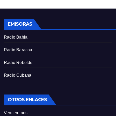
s
l
l
s
EMISORAS
c
r
Radio Bahia
e
e
Radio Baracoa
n
Radio Rebelde
Radio Cubana
OTROS ENLACES
Venceremos