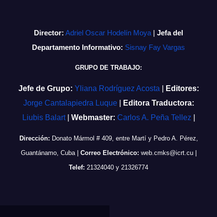
Director:
Adriel Oscar Hodelín Moya
|
Jefa del
Departamento Informativo:
Sisnay Fay Vargas
GRUPO DE TRABAJO:
Jefe de Grupo:
Yliana Rodríguez Acosta
|
Editores:
Jorge Cantalapiedra Luque
|
Editora Traductora:
Liubis Balart
|
Webmaster:
Carlos A. Peña Tellez
|
Dirección:
Donato Mármol # 409, entre Martí y Pedro A. Pérez,
Guantánamo, Cuba
|
Correo Electrónico:
web.cmks@icrt.cu
|
Telef:
21324040 y 21326774