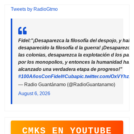
Tweets by RadioGtmo
Fidel:"¡Desaparezca la filosofía del despojo, y habr
desaparecido la filosofía d la guerra! ¡Desaparezca
las colonias, desaparezca la explotación d los país
por los monopolios, y entonces la humanidad habr
alcanzado una verdadera etapa de progreso!"
#100AñosConFidel
#Cuba
pic.twitter.com/OxVYhzZ
— Radio Guantánamo (@RadioGuantanamo)
August 6, 2026
CMKS EN YOUTUBE