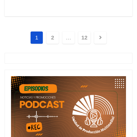
1
2
…
12