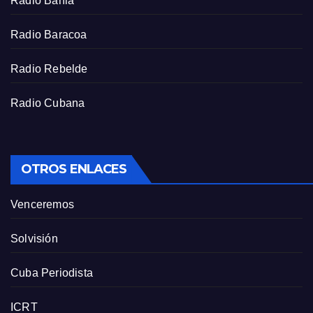
Radio Bahia
e
e
Radio Baracoa
n
Radio Rebelde
Radio Cubana
OTROS ENLACES
Venceremos
Solvisión
Cuba Periodista
ICRT