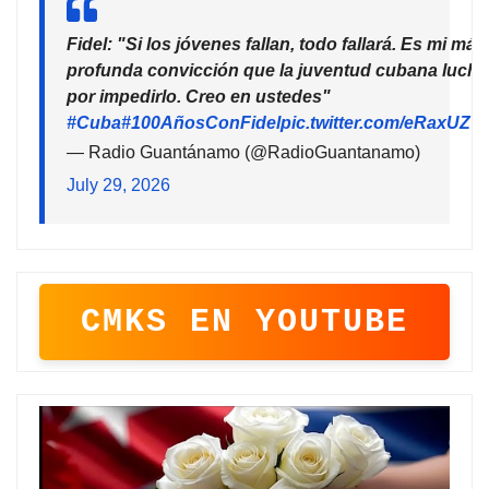
Fidel: "Si los jóvenes fallan, todo fallará. Es mi más
profunda convicción que la juventud cubana lucha
por impedirlo. Creo en ustedes"
#Cuba
#100AñosConFidel
pic.twitter.com/eRaxUZ7
— Radio Guantánamo (@RadioGuantanamo)
July 29, 2026
CMKS EN YOUTUBE