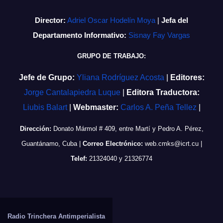
Director:
Adriel Oscar Hodelín Moya
|
Jefa del
Departamento Informativo:
Sisnay Fay Vargas
GRUPO DE TRABAJO:
Jefe de Grupo:
Yliana Rodríguez Acosta
|
Editores:
Jorge Cantalapiedra Luque
|
Editora Traductora:
Liubis Balart
|
Webmaster:
Carlos A. Peña Tellez
|
Dirección:
Donato Mármol # 409, entre Martí y Pedro A. Pérez,
Guantánamo, Cuba
|
Correo Electrónico:
web.cmks@icrt.cu
|
Telef:
21324040 y 21326774
Radio Trinchera Antimperialista