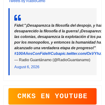
Tweets by RadioGtmo
Fidel:"¡Desaparezca la filosofía del despojo, y habr
desaparecido la filosofía d la guerra! ¡Desaparezca
las colonias, desaparezca la explotación d los país
por los monopolios, y entonces la humanidad habr
alcanzado una verdadera etapa de progreso!"
#100AñosConFidel
#Cuba
pic.twitter.com/OxVYhzZ
— Radio Guantánamo (@RadioGuantanamo)
August 6, 2026
CMKS EN YOUTUBE