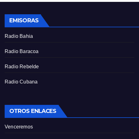
l
s
EMISORAS
c
r
Radio Bahia
e
e
Radio Baracoa
n
Radio Rebelde
Radio Cubana
OTROS ENLACES
Venceremos