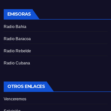
l
s
EMISORAS
c
r
Radio Bahia
e
e
Radio Baracoa
n
Radio Rebelde
Radio Cubana
OTROS ENLACES
Venceremos