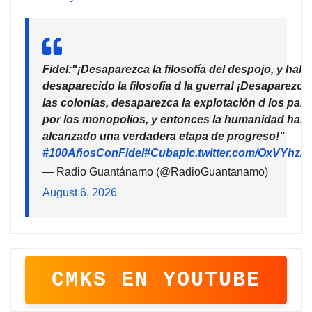
Fidel:"¡Desaparezca la filosofía del despojo, y habr
desaparecido la filosofía d la guerra! ¡Desaparezca
las colonias, desaparezca la explotación d los país
por los monopolios, y entonces la humanidad habr
alcanzado una verdadera etapa de progreso!"
#100AñosConFidel
#Cuba
pic.twitter.com/OxVYhzZ
— Radio Guantánamo (@RadioGuantanamo)
August 6, 2026
CMKS EN YOUTUBE