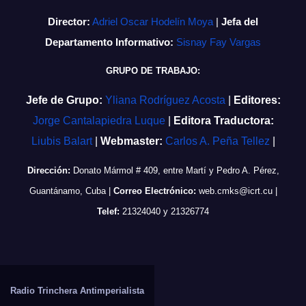
Director:
Adriel Oscar Hodelín Moya
|
Jefa del
Departamento Informativo:
Sisnay Fay Vargas
GRUPO DE TRABAJO:
Jefe de Grupo:
Yliana Rodríguez Acosta
|
Editores:
Jorge Cantalapiedra Luque
|
Editora Traductora:
Liubis Balart
|
Webmaster:
Carlos A. Peña Tellez
|
Dirección:
Donato Mármol # 409, entre Martí y Pedro A. Pérez,
Guantánamo, Cuba
|
Correo Electrónico:
web.cmks@icrt.cu
|
Telef:
21324040 y 21326774
Radio Trinchera Antimperialista