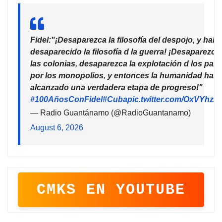
Fidel:"¡Desaparezca la filosofía del despojo, y habr
desaparecido la filosofía d la guerra! ¡Desaparezca
las colonias, desaparezca la explotación d los país
por los monopolios, y entonces la humanidad habr
alcanzado una verdadera etapa de progreso!"
#100AñosConFidel
#Cuba
pic.twitter.com/OxVYhzZ
— Radio Guantánamo (@RadioGuantanamo)
August 6, 2026
CMKS EN YOUTUBE