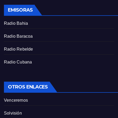
s
EMISORAS
c
r
Radio Bahia
e
e
Radio Baracoa
n
Radio Rebelde
Radio Cubana
OTROS ENLACES
Venceremos
Solvisión