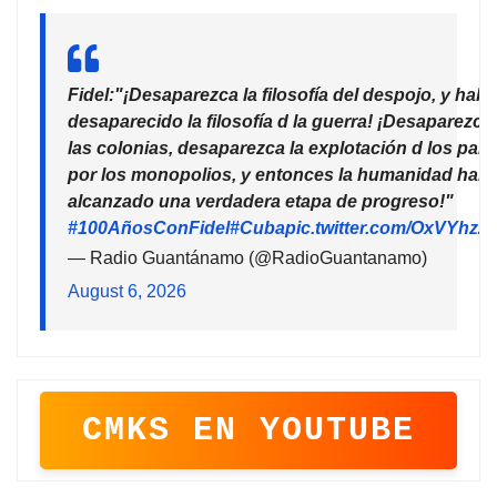
Fidel:"¡Desaparezca la filosofía del despojo, y habr
desaparecido la filosofía d la guerra! ¡Desaparezca
las colonias, desaparezca la explotación d los país
por los monopolios, y entonces la humanidad habr
alcanzado una verdadera etapa de progreso!"
#100AñosConFidel
#Cuba
pic.twitter.com/OxVYhzZ
— Radio Guantánamo (@RadioGuantanamo)
August 6, 2026
CMKS EN YOUTUBE