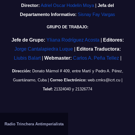
Director:
Adriel Oscar Hodelín Moya
|
Jefa del
Departamento Informativo:
Sisnay Fay Vargas
GRUPO DE TRABAJO:
Jefe de Grupo:
Yliana Rodríguez Acosta
|
Editores:
Jorge Cantalapiedra Luque
|
Editora Traductora:
Liubis Balart
|
Webmaster:
Carlos A. Peña Tellez
|
Dirección:
Donato Mármol # 409, entre Martí y Pedro A. Pérez,
Guantánamo, Cuba
|
Correo Electrónico:
web.cmks@icrt.cu
|
Telef:
21324040 y 21326774
Radio Trinchera Antimperialista