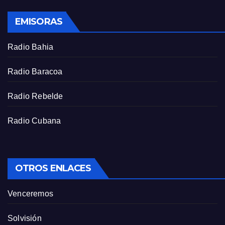
s
EMISORAS
c
r
Radio Bahia
e
e
Radio Baracoa
n
Radio Rebelde
Radio Cubana
OTROS ENLACES
Venceremos
Solvisión