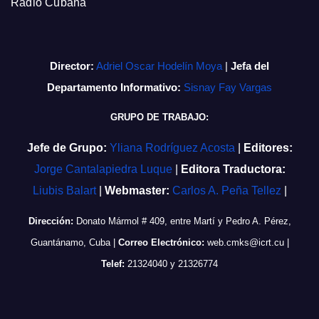
Radio Cubana
Director:
Adriel Oscar Hodelín Moya
|
Jefa del
Departamento Informativo:
Sisnay Fay Vargas
GRUPO DE TRABAJO:
Jefe de Grupo:
Yliana Rodríguez Acosta
|
Editores:
Jorge Cantalapiedra Luque
|
Editora Traductora:
Liubis Balart
|
Webmaster:
Carlos A. Peña Tellez
|
Dirección:
Donato Mármol # 409, entre Martí y Pedro A. Pérez,
Guantánamo, Cuba
|
Correo Electrónico:
web.cmks@icrt.cu
|
Telef:
21324040 y 21326774