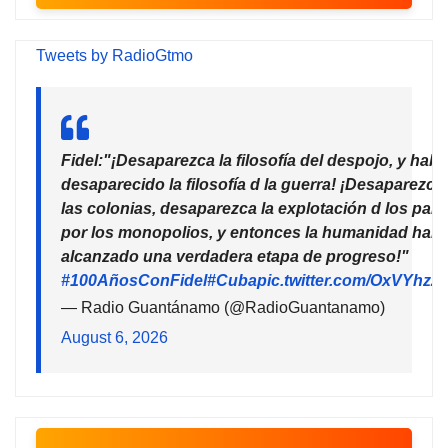
Tweets by RadioGtmo
Fidel:"¡Desaparezca la filosofía del despojo, y habr
desaparecido la filosofía d la guerra! ¡Desaparezca
las colonias, desaparezca la explotación d los país
por los monopolios, y entonces la humanidad habr
alcanzado una verdadera etapa de progreso!"
#100AñosConFidel
#Cuba
pic.twitter.com/OxVYhzZ
— Radio Guantánamo (@RadioGuantanamo)
August 6, 2026