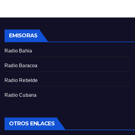
g
u
s
l
l
s
EMISORAS
c
r
Radio Bahia
e
e
Radio Baracoa
n
Radio Rebelde
Radio Cubana
OTROS ENLACES