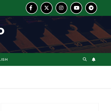
o
LISH