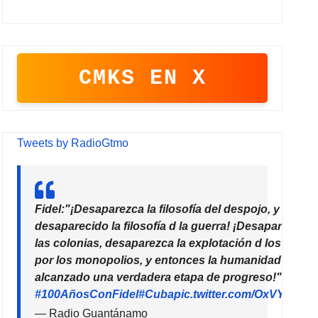
CMKS EN X
Tweets by RadioGtmo
Fidel:"¡Desaparezca la filosofía del despojo, y habrá
desaparecido la filosofía d la guerra! ¡Desaparezcan
las colonias, desaparezca la explotación d los paíse
por los monopolios, y entonces la humanidad habrá
alcanzado una verdadera etapa de progreso!"
#100AñosConFidel
#Cuba
pic.twitter.com/OxVYhzZ7
— Radio Guantánamo