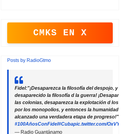
CMKS EN X
Posts by RadioGtmo
Fidel:"¡Desaparezca la filosofía del despojo, y habrá
desaparecido la filosofía d la guerra! ¡Desaparezcan
las colonias, desaparezca la explotación d los paíse
por los monopolios, y entonces la humanidad habrá
alcanzado una verdadera etapa de progreso!"
#100AñosConFidel
#Cuba
pic.twitter.com/OxVYhzZ7
— Radio Guantánamo