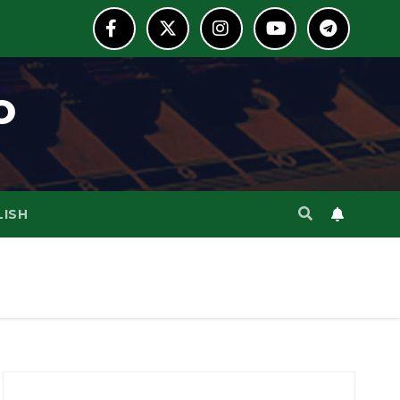
o
LISH