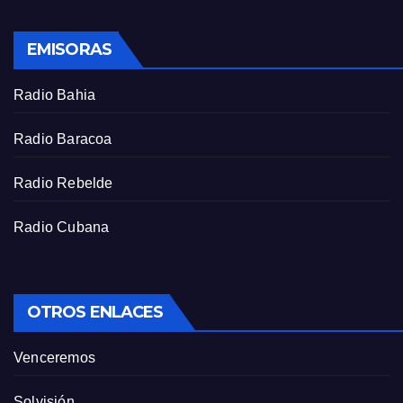
l
s
EMISORAS
c
r
Radio Bahia
e
e
Radio Baracoa
n
Radio Rebelde
Radio Cubana
OTROS ENLACES
Venceremos
Solvisión