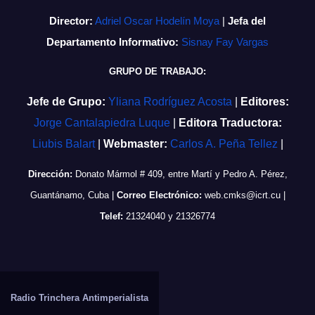
Director:
Adriel Oscar Hodelín Moya
|
Jefa del
Departamento Informativo:
Sisnay Fay Vargas
GRUPO DE TRABAJO:
Jefe de Grupo:
Yliana Rodríguez Acosta
|
Editores:
Jorge Cantalapiedra Luque
|
Editora Traductora:
Liubis Balart
|
Webmaster:
Carlos A. Peña Tellez
|
Dirección:
Donato Mármol # 409, entre Martí y Pedro A. Pérez,
Guantánamo, Cuba
|
Correo Electrónico:
web.cmks@icrt.cu
|
Telef:
21324040 y 21326774
Radio Trinchera Antimperialista