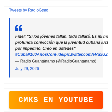
Tweets by RadioGtmo
Fidel: "Si los jóvenes fallan, todo fallará. Es mi más
profunda convicción que la juventud cubana lucha
por impedirlo. Creo en ustedes"
#Cuba
#100AñosConFidel
pic.twitter.com/eRaxUZ7
— Radio Guantánamo (@RadioGuantanamo)
July 29, 2026
CMKS EN YOUTUBE