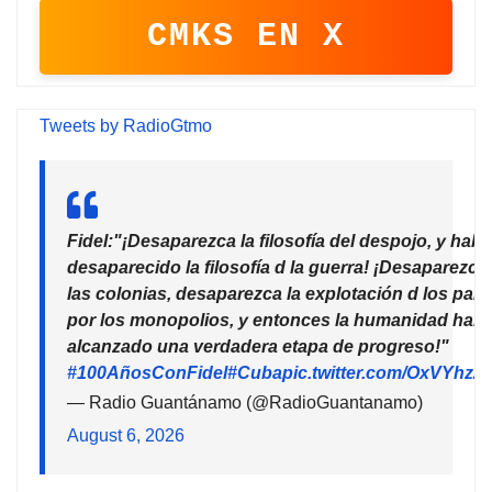
CMKS EN X
Tweets by RadioGtmo
Fidel:"¡Desaparezca la filosofía del despojo, y habr
desaparecido la filosofía d la guerra! ¡Desaparezca
las colonias, desaparezca la explotación d los país
por los monopolios, y entonces la humanidad habr
alcanzado una verdadera etapa de progreso!"
#100AñosConFidel
#Cuba
pic.twitter.com/OxVYhzZ
— Radio Guantánamo (@RadioGuantanamo)
August 6, 2026