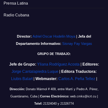
Prensa Latina
Radio Cubana
Director:
Adriel Oscar Hodelín Moya
|
Jefa del
Departamento Informativo:
Sisnay Fay Vargas
GRUPO DE TRABAJO:
Jefe de Grupo:
Yliana Rodríguez Acosta
|
Editores:
Jorge Cantalapiedra Luque
|
Editora Traductora:
Liubis Balart
|
Webmaster:
Carlos A. Peña Tellez
|
Dirección:
Donato Mármol # 409, entre Martí y Pedro A. Pérez,
Guantánamo, Cuba
|
Correo Electrónico:
web.cmks@icrt.cu
|
Telef:
21324040 y 21326774