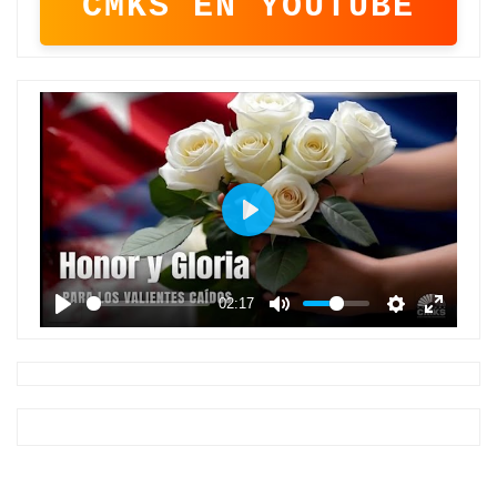
CMKS EN YOUTUBE
P
l
a
02:17
y
P
M
S
E
l
u
e
n
a
t
t
t
y
e
t
e
i
r
n
f