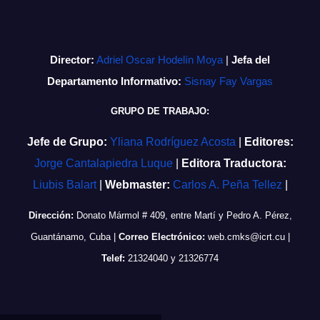
Director:
Adriel Oscar Hodelín Moya
|
Jefa del
Departamento Informativo:
Sisnay Fay Vargas
GRUPO DE TRABAJO:
Jefe de Grupo:
Yliana Rodríguez Acosta
|
Editores:
Jorge Cantalapiedra Luque
|
Editora Traductora:
Liubis Balart
|
Webmaster:
Carlos A. Peña Tellez
|
Dirección:
Donato Mármol # 409, entre Martí y Pedro A. Pérez,
Guantánamo, Cuba
|
Correo Electrónico:
web.cmks@icrt.cu
|
Telef:
21324040 y 21326774