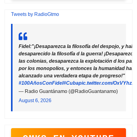
Tweets by RadioGtmo
Fidel:"¡Desaparezca la filosofía del despojo, y habr
desaparecido la filosofía d la guerra! ¡Desaparezca
las colonias, desaparezca la explotación d los país
por los monopolios, y entonces la humanidad habr
alcanzado una verdadera etapa de progreso!"
#100AñosConFidel
#Cuba
pic.twitter.com/OxVYhzZ
— Radio Guantánamo (@RadioGuantanamo)
August 6, 2026