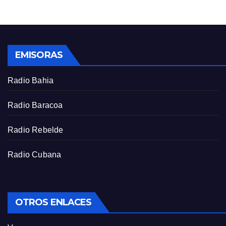
g
u
s
l
l
s
EMISORAS
c
r
Radio Bahia
e
e
Radio Baracoa
n
Radio Rebelde
Radio Cubana
OTROS ENLACES