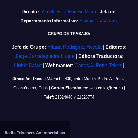
Director:
Adriel Oscar Hodelín Moya
|
Jefa del
Departamento Informativo:
Sisnay Fay Vargas
GRUPO DE TRABAJO:
Jefe de Grupo:
Yliana Rodríguez Acosta
|
Editores:
Jorge Cantalapiedra Luque
|
Editora Traductora:
Liubis Balart
|
Webmaster:
Carlos A. Peña Tellez
|
Dirección:
Donato Mármol # 409, entre Martí y Pedro A. Pérez,
Guantánamo, Cuba
|
Correo Electrónico:
web.cmks@icrt.cu
|
Telef:
21324040 y 21326774
Radio Trinchera Antimperialista