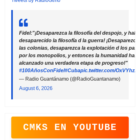
Tweets by RadioGtmo
Fidel:"¡Desaparezca la filosofía del despojo, y habr
desaparecido la filosofía d la guerra! ¡Desaparezca
las colonias, desaparezca la explotación d los país
por los monopolios, y entonces la humanidad habr
alcanzado una verdadera etapa de progreso!"
#100AñosConFidel
#Cuba
pic.twitter.com/OxVYhzZ
— Radio Guantánamo (@RadioGuantanamo)
August 6, 2026
CMKS EN YOUTUBE