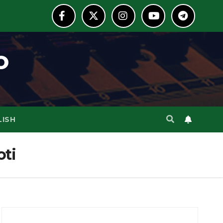
o
LISH
oti