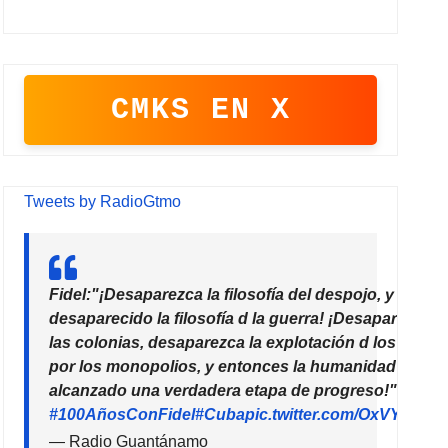
CMKS EN X
Tweets by RadioGtmo
Fidel:"¡Desaparezca la filosofía del despojo, y habrá
desaparecido la filosofía d la guerra! ¡Desaparezcan
las colonias, desaparezca la explotación d los paíse
por los monopolios, y entonces la humanidad habrá
alcanzado una verdadera etapa de progreso!"
#100AñosConFidel
#Cuba
pic.twitter.com/OxVYhzZ7
— Radio Guantánamo