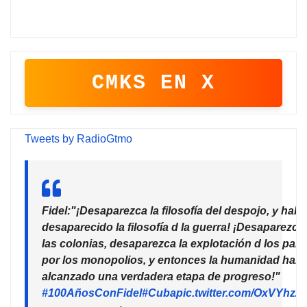
CMKS EN X
Tweets by RadioGtmo
Fidel:"¡Desaparezca la filosofía del despojo, y habr
desaparecido la filosofía d la guerra! ¡Desaparezca
las colonias, desaparezca la explotación d los país
por los monopolios, y entonces la humanidad habr
alcanzado una verdadera etapa de progreso!"
#100AñosConFidel
#Cuba
pic.twitter.com/OxVYhzZ