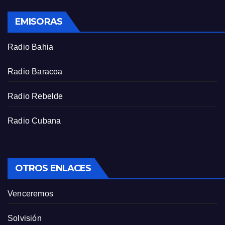
s
EMISORAS
c
r
Radio Bahia
e
e
Radio Baracoa
n
Radio Rebelde
Radio Cubana
OTROS ENLACES
Venceremos
Solvisión