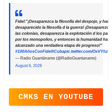
Fidel:"¡Desaparezca la filosofía del despojo, y habr
desaparecido la filosofía d la guerra! ¡Desaparezca
las colonias, desaparezca la explotación d los país
por los monopolios, y entonces la humanidad habr
alcanzado una verdadera etapa de progreso!"
#100AñosConFidel
#Cuba
pic.twitter.com/OxVYhzZ
— Radio Guantánamo (@RadioGuantanamo)
August 6, 2026
CMKS EN YOUTUBE