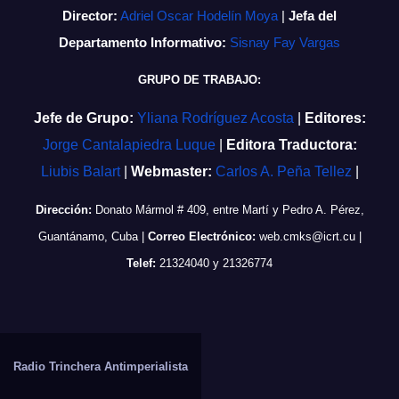
Director:
Adriel Oscar Hodelín Moya
|
Jefa del
Departamento Informativo:
Sisnay Fay Vargas
GRUPO DE TRABAJO:
Jefe de Grupo:
Yliana Rodríguez Acosta
|
Editores:
Jorge Cantalapiedra Luque
|
Editora Traductora:
Liubis Balart
|
Webmaster:
Carlos A. Peña Tellez
|
Dirección:
Donato Mármol # 409, entre Martí y Pedro A. Pérez,
Guantánamo, Cuba
|
Correo Electrónico:
web.cmks@icrt.cu
|
Telef:
21324040 y 21326774
Radio Trinchera Antimperialista