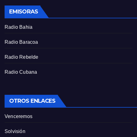
s
EMISORAS
c
r
Radio Bahia
e
e
Radio Baracoa
n
Radio Rebelde
Radio Cubana
OTROS ENLACES
Venceremos
Solvisión