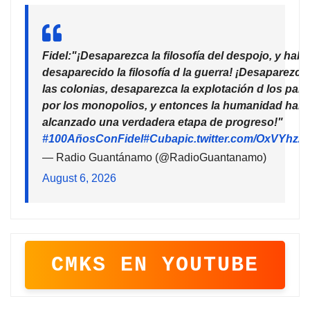
Fidel:"¡Desaparezca la filosofía del despojo, y habr
desaparecido la filosofía d la guerra! ¡Desaparezca
las colonias, desaparezca la explotación d los país
por los monopolios, y entonces la humanidad habr
alcanzado una verdadera etapa de progreso!"
#100AñosConFidel
#Cuba
pic.twitter.com/OxVYhzZ
— Radio Guantánamo (@RadioGuantanamo)
August 6, 2026
CMKS EN YOUTUBE