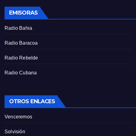
s
EMISORAS
c
r
Radio Bahia
e
e
Radio Baracoa
n
Radio Rebelde
Radio Cubana
OTROS ENLACES
Venceremos
Solvisión