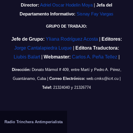
Director:
Adriel Oscar Hodelín Moya
|
Jefa del
Departamento Informativo:
Sisnay Fay Vargas
GRUPO DE TRABAJO:
Jefe de Grupo:
Yliana Rodríguez Acosta
|
Editores:
Jorge Cantalapiedra Luque
|
Editora Traductora:
Liubis Balart
|
Webmaster:
Carlos A. Peña Tellez
|
Dirección:
Donato Mármol # 409, entre Martí y Pedro A. Pérez,
Guantánamo, Cuba
|
Correo Electrónico:
web.cmks@icrt.cu
|
Telef:
21324040 y 21326774
Radio Trinchera Antimperialista