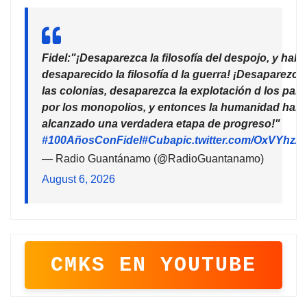
Fidel:"¡Desaparezca la filosofía del despojo, y habr
desaparecido la filosofía d la guerra! ¡Desaparezca
las colonias, desaparezca la explotación d los país
por los monopolios, y entonces la humanidad habr
alcanzado una verdadera etapa de progreso!"
#100AñosConFidel
#Cuba
pic.twitter.com/OxVYhzZ
— Radio Guantánamo (@RadioGuantanamo)
August 6, 2026
CMKS EN YOUTUBE