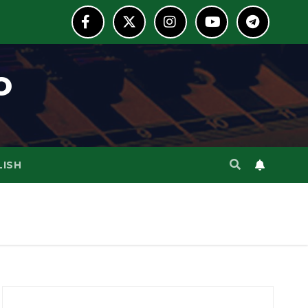
o
LISH