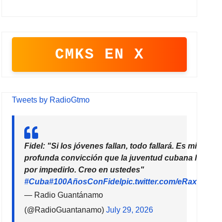
CMKS EN X
Tweets by RadioGtmo
Fidel: "Si los jóvenes fallan, todo fallará. Es mi más
profunda convicción que la juventud cubana luchar
por impedirlo. Creo en ustedes"
#Cuba
#100AñosConFidel
pic.twitter.com/eRaxUZ7e
— Radio Guantánamo
(@RadioGuantanamo)
July 29, 2026