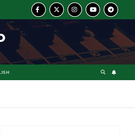
o
LISH