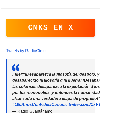
CMKS EN X
Tweets by RadioGtmo
Fidel:"¡Desaparezca la filosofía del despojo, y habrá
desaparecido la filosofía d la guerra! ¡Desaparezcan
las colonias, desaparezca la explotación d los paíse
por los monopolios, y entonces la humanidad habrá
alcanzado una verdadera etapa de progreso!"
#100AñosConFidel
#Cuba
pic.twitter.com/OxVYhzZ7
— Radio Guantánamo