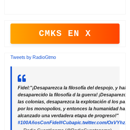
CMKS EN X
Tweets by RadioGtmo
Fidel:"¡Desaparezca la filosofía del despojo, y habr
desaparecido la filosofía d la guerra! ¡Desaparezca
las colonias, desaparezca la explotación d los país
por los monopolios, y entonces la humanidad habr
alcanzado una verdadera etapa de progreso!"
#100AñosConFidel
#Cuba
pic.twitter.com/OxVYhzZ