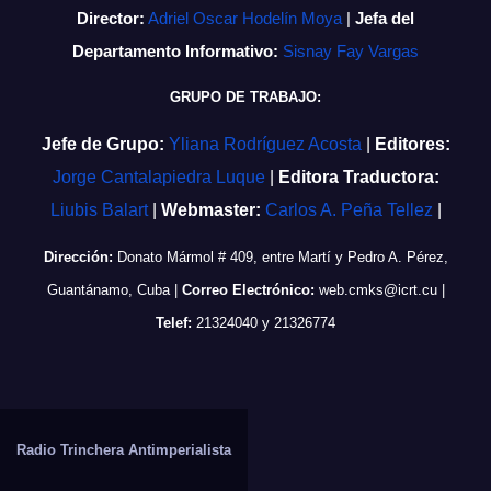
Director:
Adriel Oscar Hodelín Moya
|
Jefa del
Departamento Informativo:
Sisnay Fay Vargas
GRUPO DE TRABAJO:
Jefe de Grupo:
Yliana Rodríguez Acosta
|
Editores:
Jorge Cantalapiedra Luque
|
Editora Traductora:
Liubis Balart
|
Webmaster:
Carlos A. Peña Tellez
|
Dirección:
Donato Mármol # 409, entre Martí y Pedro A. Pérez,
Guantánamo, Cuba
|
Correo Electrónico:
web.cmks@icrt.cu
|
Telef:
21324040 y 21326774
Radio Trinchera Antimperialista