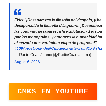
Fidel:"¡Desaparezca la filosofía del despojo, y habr
desaparecido la filosofía d la guerra! ¡Desaparezca
las colonias, desaparezca la explotación d los país
por los monopolios, y entonces la humanidad habr
alcanzado una verdadera etapa de progreso!"
#100AñosConFidel
#Cuba
pic.twitter.com/OxVYhzZ
— Radio Guantánamo (@RadioGuantanamo)
August 6, 2026
CMKS EN YOUTUBE