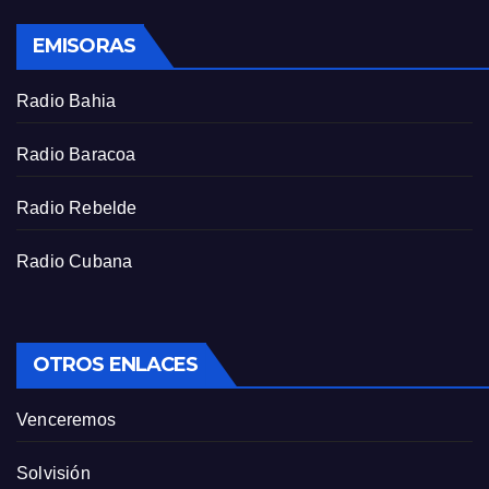
s
EMISORAS
c
r
Radio Bahia
e
e
Radio Baracoa
n
Radio Rebelde
Radio Cubana
OTROS ENLACES
Venceremos
Solvisión