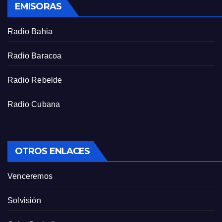
EMISORAS
c
r
Radio Bahia
e
e
Radio Baracoa
n
Radio Rebelde
Radio Cubana
OTROS ENLACES
Venceremos
Solvisión