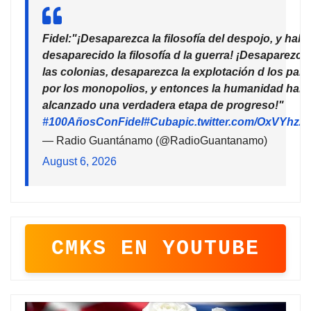
Fidel:"¡Desaparezca la filosofía del despojo, y habr
desaparecido la filosofía d la guerra! ¡Desaparezca
las colonias, desaparezca la explotación d los país
por los monopolios, y entonces la humanidad habr
alcanzado una verdadera etapa de progreso!"
#100AñosConFidel
#Cuba
pic.twitter.com/OxVYhzZ
— Radio Guantánamo (@RadioGuantanamo)
August 6, 2026
CMKS EN YOUTUBE