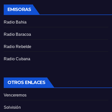
s
EMISORAS
c
r
Radio Bahia
e
e
Radio Baracoa
n
Radio Rebelde
Radio Cubana
OTROS ENLACES
Venceremos
Solvisión