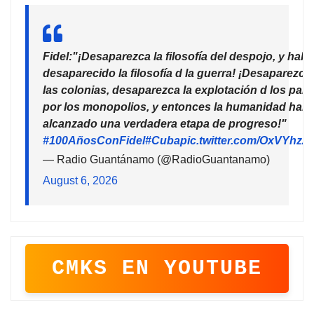
Fidel:"¡Desaparezca la filosofía del despojo, y habr
desaparecido la filosofía d la guerra! ¡Desaparezca
las colonias, desaparezca la explotación d los país
por los monopolios, y entonces la humanidad habr
alcanzado una verdadera etapa de progreso!"
#100AñosConFidel
#Cuba
pic.twitter.com/OxVYhzZ
— Radio Guantánamo (@RadioGuantanamo)
August 6, 2026
CMKS EN YOUTUBE