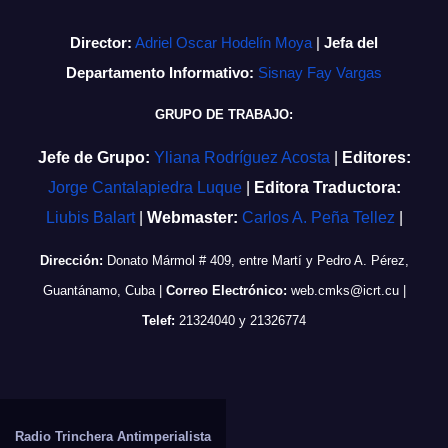
Director:
Adriel Oscar Hodelín Moya
|
Jefa del
Departamento Informativo:
Sisnay Fay Vargas
GRUPO DE TRABAJO:
Jefe de Grupo:
Yliana Rodríguez Acosta
|
Editores:
Jorge Cantalapiedra Luque
|
Editora Traductora:
Liubis Balart
|
Webmaster:
Carlos A. Peña Tellez
|
Dirección:
Donato Mármol # 409, entre Martí y Pedro A. Pérez,
Guantánamo, Cuba
|
Correo Electrónico:
web.cmks@icrt.cu
|
Telef:
21324040 y 21326774
Radio Trinchera Antimperialista