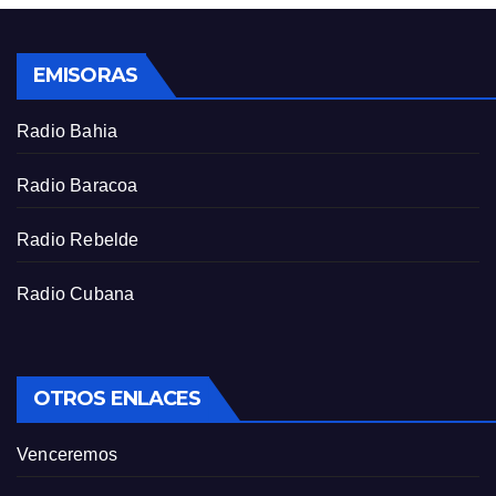
l
s
EMISORAS
c
r
Radio Bahia
e
e
Radio Baracoa
n
Radio Rebelde
Radio Cubana
OTROS ENLACES
Venceremos