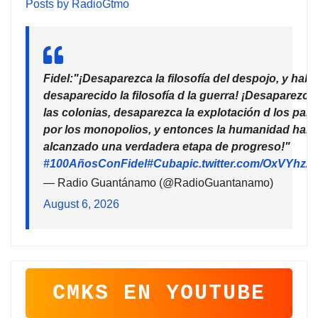
Posts by RadioGtmo
Fidel:"¡Desaparezca la filosofía del despojo, y habr
desaparecido la filosofía d la guerra! ¡Desaparezca
las colonias, desaparezca la explotación d los país
por los monopolios, y entonces la humanidad habr
alcanzado una verdadera etapa de progreso!"
#100AñosConFidel
#Cuba
pic.twitter.com/OxVYhzZ
— Radio Guantánamo (@RadioGuantanamo)
August 6, 2026
CMKS EN YOUTUBE