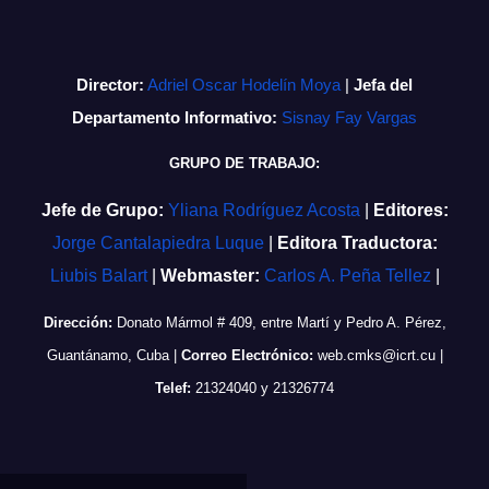
Director:
Adriel Oscar Hodelín Moya
|
Jefa del
Departamento Informativo:
Sisnay Fay Vargas
GRUPO DE TRABAJO:
Jefe de Grupo:
Yliana Rodríguez Acosta
|
Editores:
Jorge Cantalapiedra Luque
|
Editora Traductora:
Liubis Balart
|
Webmaster:
Carlos A. Peña Tellez
|
Dirección:
Donato Mármol # 409, entre Martí y Pedro A. Pérez,
Guantánamo, Cuba
|
Correo Electrónico:
web.cmks@icrt.cu
|
Telef:
21324040 y 21326774