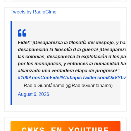
Tweets by RadioGtmo
Fidel:"¡Desaparezca la filosofía del despojo, y habr
desaparecido la filosofía d la guerra! ¡Desaparezca
las colonias, desaparezca la explotación d los país
por los monopolios, y entonces la humanidad habr
alcanzado una verdadera etapa de progreso!"
#100AñosConFidel
#Cuba
pic.twitter.com/OxVYhzZ
— Radio Guantánamo (@RadioGuantanamo)
August 6, 2026