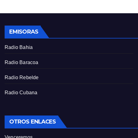
g
u
s
l
l
s
EMISORAS
c
r
Radio Bahia
e
e
Radio Baracoa
n
Radio Rebelde
Radio Cubana
OTROS ENLACES
Venceremos