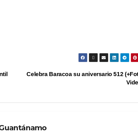
til
Celebra Baracoa su aniversario 512 (+Fo
Vid
o Guantánamo