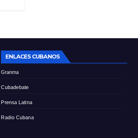
c
r
e
e
n
ENLACES CUBANOS
Granma
Cubadebate
Prensa Latina
Radio Cubana