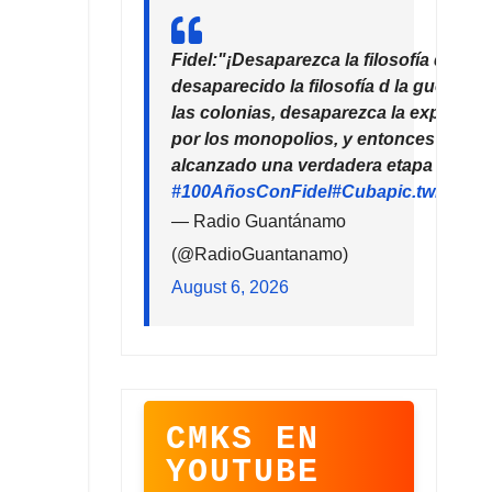
Fidel:"¡Desaparezca la filosofía del de
desaparecido la filosofía d la guerra!
las colonias, desaparezca la explotaci
por los monopolios, y entonces la hu
alcanzado una verdadera etapa de pro
#100AñosConFidel
#Cuba
pic.twitter
— Radio Guantánamo
(@RadioGuantanamo)
August 6, 2026
CMKS EN
YOUTUBE