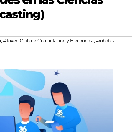
casting)
o
,
#Joven Club de Computación y Electrónica
,
#robótica
,