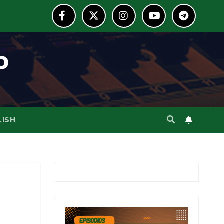
o
LISH