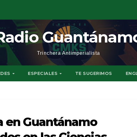
Radio Guantánam
Trinchera Antimperialista
EDES
ESPECIALES
TE SUGERIMOS
ENG
ca en Guantánamo
des en las Ciencias