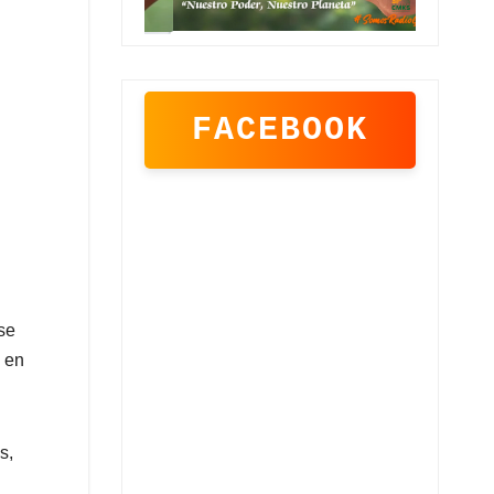
FACEBOOK
se
s en
s,