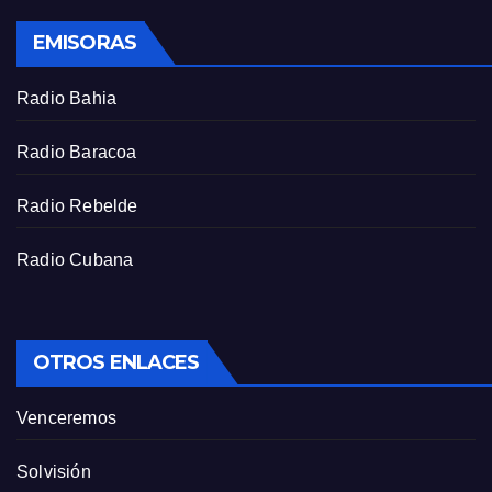
s
EMISORAS
c
r
Radio Bahia
e
e
Radio Baracoa
n
Radio Rebelde
Radio Cubana
OTROS ENLACES
Venceremos
Solvisión