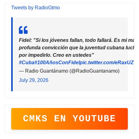
Tweets by RadioGtmo
Fidel: "Si los jóvenes fallan, todo fallará. Es mi más
profunda convicción que la juventud cubana lucha
por impedirlo. Creo en ustedes"
#Cuba
#100AñosConFidel
pic.twitter.com/eRaxUZ7
— Radio Guantánamo (@RadioGuantanamo)
July 29, 2026
CMKS EN YOUTUBE