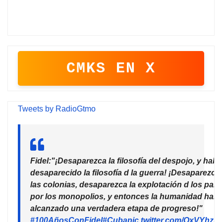
CMKS EN X
Tweets by RadioGtmo
Fidel:"¡Desaparezca la filosofía del despojo, y habr
desaparecido la filosofía d la guerra! ¡Desaparezca
las colonias, desaparezca la explotación d los país
por los monopolios, y entonces la humanidad habr
alcanzado una verdadera etapa de progreso!"
#100AñosConFidel
#Cuba
pic.twitter.com/OxVYhzZ