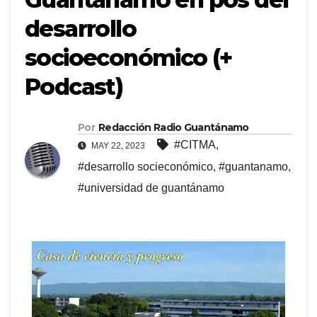
desarrollo
socioeconómico (+
Podcast)
Por
Redacción Radio Guantánamo
#CITMA
,
MAY 22, 2023
#desarrollo socieconómico
,
#guantanamo
,
#universidad de guantánamo