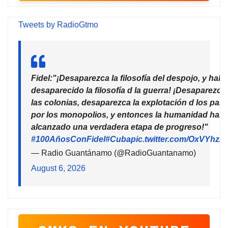
Tweets by RadioGtmo
Fidel:"¡Desaparezca la filosofía del despojo, y habr
desaparecido la filosofía d la guerra! ¡Desaparezca
las colonias, desaparezca la explotación d los país
por los monopolios, y entonces la humanidad habr
alcanzado una verdadera etapa de progreso!"
#100AñosConFidel
#Cuba
pic.twitter.com/OxVYhzZ
— Radio Guantánamo (@RadioGuantanamo)
August 6, 2026