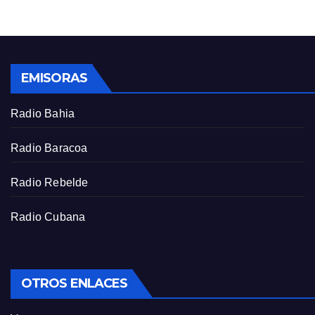
g
u
s
l
l
s
EMISORAS
c
r
Radio Bahia
e
e
Radio Baracoa
n
Radio Rebelde
Radio Cubana
OTROS ENLACES