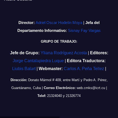
Director:
Adriel Oscar Hodelín Moya
|
Jefa del
Departamento Informativo:
Sisnay Fay Vargas
GRUPO DE TRABAJO:
Jefe de Grupo:
Yliana Rodríguez Acosta
|
Editores:
Jorge Cantalapiedra Luque
|
Editora Traductora:
Liubis Balart
|
Webmaster:
Carlos A. Peña Tellez
|
Dirección:
Donato Mármol # 409, entre Martí y Pedro A. Pérez,
Guantánamo, Cuba
|
Correo Electrónico:
web.cmks@icrt.cu
|
Telef:
21324040 y 21326774