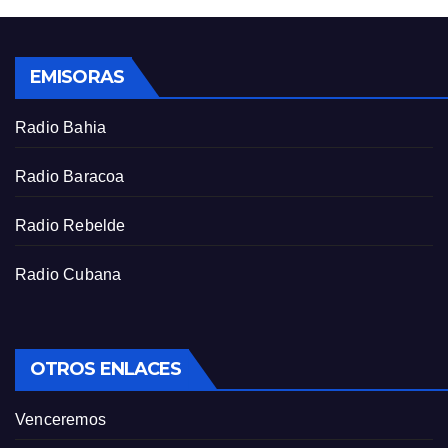
s
l
l
s
EMISORAS
c
r
Radio Bahia
e
e
Radio Baracoa
n
Radio Rebelde
Radio Cubana
OTROS ENLACES
Venceremos