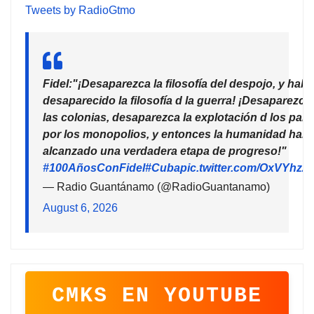
Tweets by RadioGtmo
Fidel:"¡Desaparezca la filosofía del despojo, y habr
desaparecido la filosofía d la guerra! ¡Desaparezca
las colonias, desaparezca la explotación d los país
por los monopolios, y entonces la humanidad habr
alcanzado una verdadera etapa de progreso!"
#100AñosConFidel
#Cuba
pic.twitter.com/OxVYhzZ
— Radio Guantánamo (@RadioGuantanamo)
August 6, 2026
CMKS EN YOUTUBE