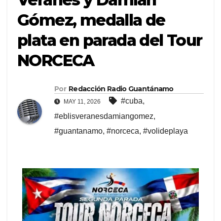
Gómez, medalla de
plata en parada del Tour
NORCECA
Por
Redacción Radio Guantánamo
#cuba
,
MAY 11, 2026
#eblisveranesdamiangomez
,
#guantanamo
,
#norceca
,
#volideplaya