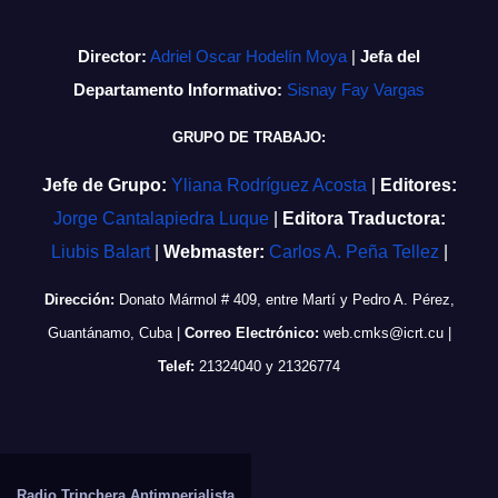
Director:
Adriel Oscar Hodelín Moya
|
Jefa del
Departamento Informativo:
Sisnay Fay Vargas
GRUPO DE TRABAJO:
Jefe de Grupo:
Yliana Rodríguez Acosta
|
Editores:
Jorge Cantalapiedra Luque
|
Editora Traductora:
Liubis Balart
|
Webmaster:
Carlos A. Peña Tellez
|
Dirección:
Donato Mármol # 409, entre Martí y Pedro A. Pérez,
Guantánamo, Cuba
|
Correo Electrónico:
web.cmks@icrt.cu
|
Telef:
21324040 y 21326774
Radio Trinchera Antimperialista