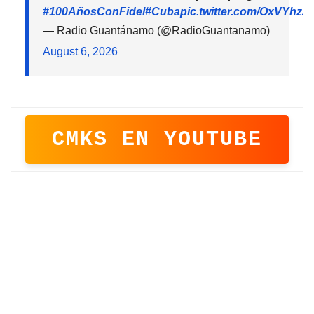
#100AñosConFidel
#Cuba
pic.twitter.com/OxVYhzZ
— Radio Guantánamo (@RadioGuantanamo)
August 6, 2026
CMKS EN YOUTUBE