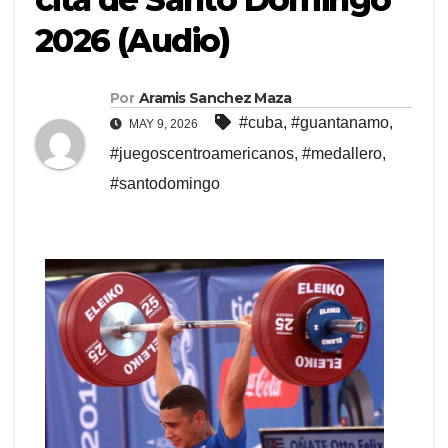
2026 (Audio)
Por
Aramis Sanchez Maza
#cuba
,
#guantanamo
,
MAY 9, 2026
#juegoscentroamericanos
,
#medallero
,
#santodomingo