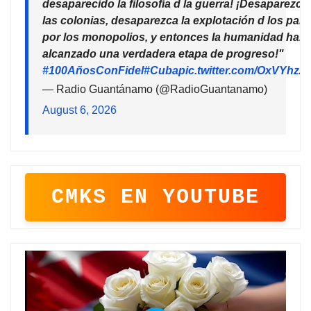
desaparecido la filosofía d la guerra! ¡Desaparezca
las colonias, desaparezca la explotación d los país
por los monopolios, y entonces la humanidad habr
alcanzado una verdadera etapa de progreso!"
#100AñosConFidel
#Cuba
pic.twitter.com/OxVYhzZ
— Radio Guantánamo (@RadioGuantanamo)
August 6, 2026
CMKS EN YOUTUBE