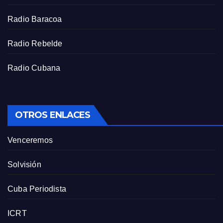
e
e
Radio Baracoa
n
Radio Rebelde
Radio Cubana
OTROS ENLACES
Venceremos
Solvisión
Cuba Periodista
ICRT